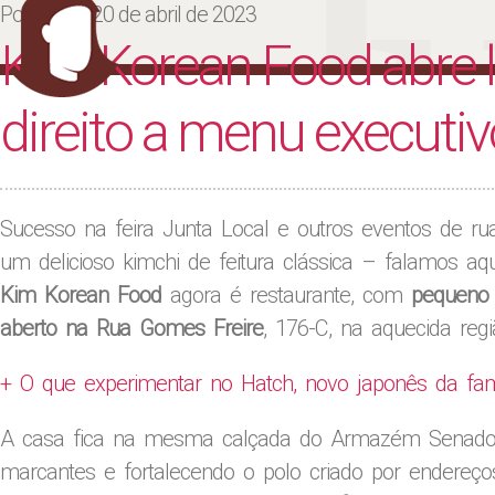
Ju
Posted on
20 de abril de 2023
Kim Korean Food abre 
direito a menu executiv
Sucesso na feira Junta Local e outros eventos de ru
um delicioso kimchi de feitura clássica – falamos aqu
Kim Korean Food
agora é restaurante, com
pequeno 
aberto na Rua Gomes Freire
, 176-C, na aquecida reg
+ O que experimentar no Hatch, novo japonês da f
A casa fica na mesma calçada do Armazém Senado, 
marcantes e fortalecendo o polo criado por endereços