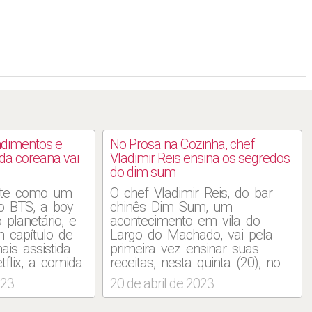
ndimentos e
No Prosa na Cozinha, chef
da coreana vai
Vladimir Reis ensina os segredos
do dim sum
ante como um
O chef Vladimir Reis, do bar
do BTS, a boy
chinês Dim Sum, um
planetário, e
acontecimento em vila do
 capítulo de
Largo do Machado, vai pela
ais assistida
primeira vez ensinar suas
tflix, a comida
receitas, nesta quinta (20), no
nhecida por
Prosa na Cozinha, casa no
023
20 de abril de 2023
bores, que
Horto sob o comando da
imentado ao
cozinheira e curadora Manu