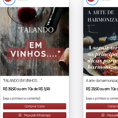
“FALANDO EM VINHOS…..”
A arte da harmoniza
R$
39,90
ou em
10x
de
R$ 3,99
R$
29,90
ou em
10x
[seja o primeiro a comentar]
[seja o primeiro a comen
Comprar Curso
Compra
Peça pelo WhatsApp
Peça pe