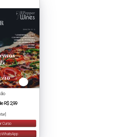
ção
de
R$ 2,99
tar]
r Curso
lo WhatsApp