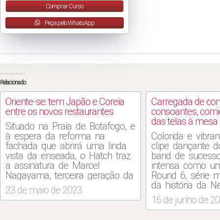
Comprar Curso
Peça pelo WhatsApp
Relacionado
Oriente-se: tem Japão e Coreia
Carregada de co
entre os novos restaurantes
consoantes, comi
das telas à mesa
Situado na Praia de Botafogo, e
à espera da reforma na
Colorida e vibr
fachada que abrirá uma linda
clipe dançante 
vista da enseada, o Hatch traz
band de sucesso 
a assinatura de Marcel
intensa como um
Nagayama, terceira geração da
Round 6, série m
família criadora do premiado
da história da Ne
23 de maio de 2023
Naga. No salão comprido com
sul-coreana é co
16 de junho de 2
longo sofá, chegam pedidas
sua fusão de sa
como o hatch rock roll (R$
transitam do ap