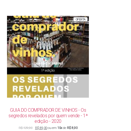
PRODUTO
OFERTA
EM
PROMOÇÃO
GUIA DO COMPRADOR DE VINHOS - Os
segredos revelados por quem vende - 1ª
edição - 2020
O
O
R$
129,90
R$
89,00
ou em
10x
de
R$ 8,90
preço
preço