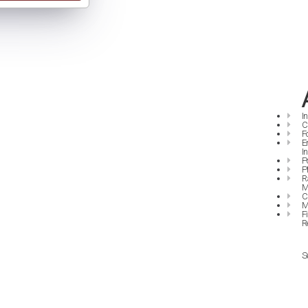
I
C
F
E
I
P
P
R
M
C
M
F
R
S