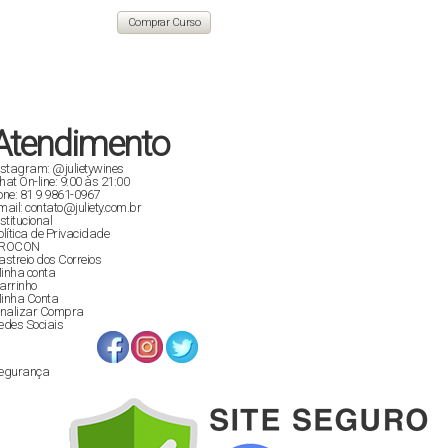
original
atual
era:
é:
Comprar Curso
R$ 129,90.
R$ 89,00.
Atendimento
nstagram: @julietywines
hat On-line: 9:00 às 21:00
one: 81 9 9861-0967
mail: contato@juliety.com.br
nstitucional
olítica de Privacidade
ROCON
astreio dos Correios
inha conta
arrinho
inha Conta
inalizar Compra
edes Sociais
egurança