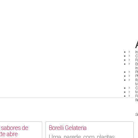
I
C
F
E
I
P
P
R
M
C
M
F
R
S
 sabores de
Borelli Gelateria
tte abre
Uma parede com plantas