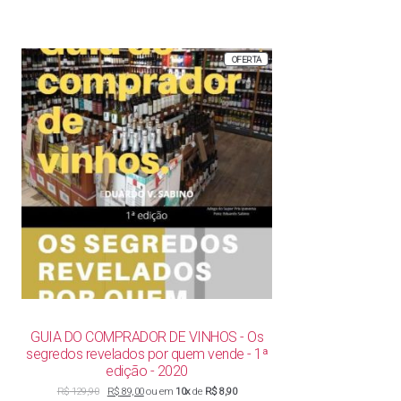
PRODUTO
OFERTA
EM
PROMOÇÃO
GUIA DO COMPRADOR DE VINHOS - Os
segredos revelados por quem vende - 1ª
edição - 2020
O
O
R$
129,90
R$
89,00
ou em
10x
de
R$ 8,90
preço
preço