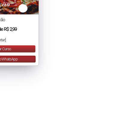
ção
de
R$ 2,99
tar]
r Curso
lo WhatsApp