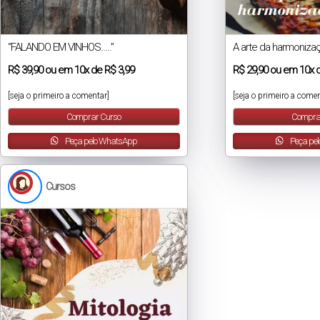
“FALANDO EM VINHOS…..”
A arte da harmoniza
R$
39,90
ou em
10x
de
R$ 3,99
R$
29,90
ou em
10x
[seja o primeiro a comentar]
[seja o primeiro a comen
Comprar Curso
Compra
Peça pelo WhatsApp
Peça pe
Cursos