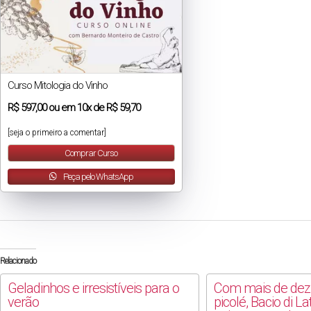
Curso Mitologia do Vinho
R$
597,00
ou em
10x
de
R$ 59,70
[seja o primeiro a comentar]
Comprar Curso
Peça pelo WhatsApp
Relacionado
Geladinhos e irresistíveis para o
Com mais de dez
verão
picolé, Bacio di La