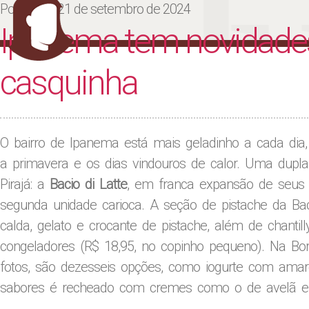
Ju
Posted on
21 de setembro de 2024
Ipanema tem novidades
casquinha
O bairro de Ipanema está mais geladinho a cada dia
a primavera e os dias vindouros de calor. Uma dupl
Pirajá: a
Bacio di Latte
, em franca expansão de seus
segunda unidade carioca. A seção de pistache da Bac
calda, gelato e crocante de pistache, além de chanti
congeladores (R$ 18,95, no copinho pequeno). Na Bore
fotos, são dezesseis opções, como iogurte com amare
sabores é recheado com cremes como o de avelã e 