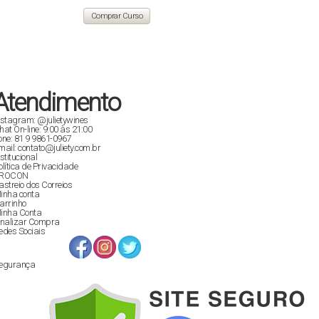
original
atual
era:
é:
Comprar Curso
R$ 129,90.
R$ 89,00.
Atendimento
nstagram: @julietywines
hat On-line: 9:00 às 21:00
one: 81 9 9861-0967
mail: contato@juliety.com.br
nstitucional
olítica de Privacidade
ROCON
astreio dos Correios
inha conta
arrinho
inha Conta
inalizar Compra
edes Sociais
egurança