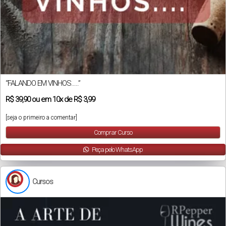
“FALANDO EM VINHOS…..”
R$
39,90
ou em
10x
de
R$ 3,99
[seja o primeiro a comentar]
Comprar Curso
Peça pelo WhatsApp
Cursos