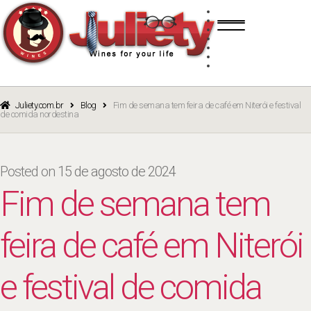
Skip
Skip
TINTO
to
to
BRANCO
navigation
content
ROSÉ
ESPUMANTE
PORTO
CURSOS
BLOG
CATÁLOGO
Juliety.com.br
Blog
Fim de semana tem feira de café em Niterói e festival
de comida nordestina
Posted on
15 de agosto de 2024
Fim de semana tem
feira de café em Niterói
e festival de comida