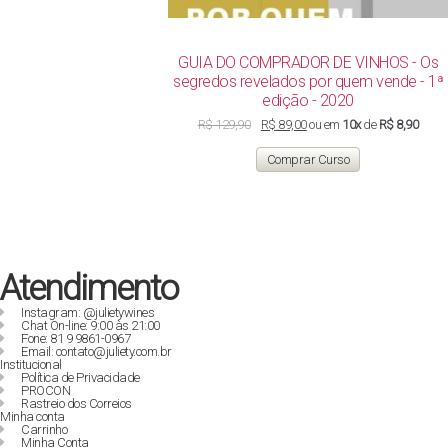
GUIA DO COMPRADOR DE VINHOS - Os
segredos revelados por quem vende - 1ª
edição - 2020
O
O
R$
129,90
R$
89,00
ou em
10x
de
R$ 8,90
preço
preço
original
atual
Comprar Curso
era:
é:
R$ 129,90.
R$ 89,00.
Atendimento
Instagram: @julietywines
Chat On-line: 9:00 às 21:00
Fone: 81 9 9861-0967
Email: contato@juliety.com.br
Institucional
Política de Privacidade
PROCON
Rastreio dos Correios
Minha conta
Carrinho
Minha Conta