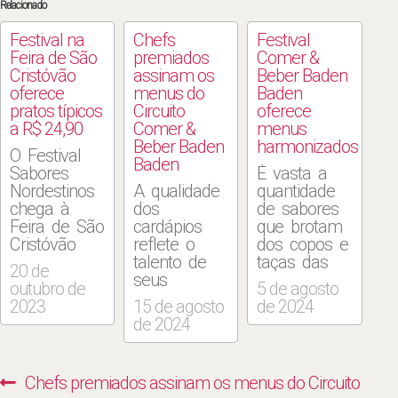
Relacionado
Festival na
Chefs
Festival
Feira de São
premiados
Comer &
Cristóvão
assinam os
Beber Baden
oferece
menus do
Baden
pratos típicos
Circuito
oferece
a R$ 24,90
Comer &
menus
Beber Baden
harmonizados
O Festival
Baden
Sabores
É vasta a
Nordestinos
A qualidade
quantidade
chega à
dos
de sabores
Feira de São
cardápios
que brotam
Cristóvão
reflete o
dos copos e
para
talento de
taças das
20 de
apresentar
seus
cervejas,
outubro de
5 de agosto
as típicas
comandantes
bebida com
2023
15 de agosto
de 2024
receitas dos
no Circuito
inúmeros
de 2024
estabelecimentos
VEJA Comer
estilos e
locais em
& Beber
enorme
dois fins de
Baden
potencial a
Navegação
Previous
Chefs premiados assinam os menus do Circuito
semana, a
Baden. A
ser