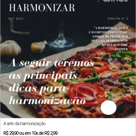
A arte da harmonização
R$
29,90
ou em
10x
de
R$ 2,99