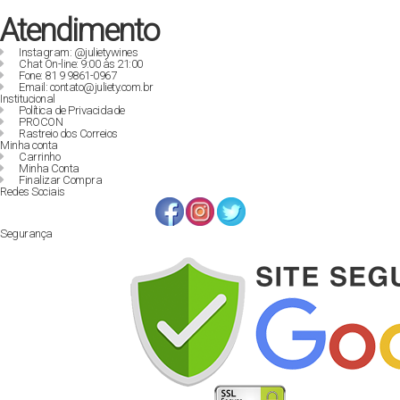
Atendimento
Instagram: @julietywines
Chat On-line: 9:00 às 21:00
Fone: 81 9 9861-0967
Email: contato@juliety.com.br
Institucional
Política de Privacidade
PROCON
Rastreio dos Correios
Minha conta
Carrinho
Minha Conta
Finalizar Compra
Redes Sociais
Segurança