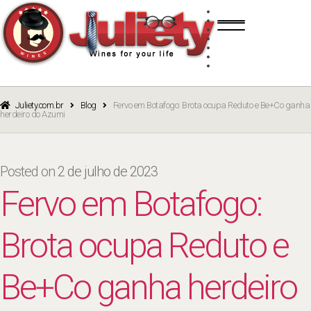
Skip
Skip
TINTO
to
to
BRANCO
navigation
content
ROSÉ
ESPUMANTE
PORTO
CURSOS
BLOG
CATÁLOGO
Juliety.com.br
Blog
Fervo em Botafogo: Brota ocupa Reduto e Be+Co ganha
herdeiro do Azumi
Posted on
2 de julho de 2023
Fervo em Botafogo:
Brota ocupa Reduto e
Be+Co ganha herdeiro