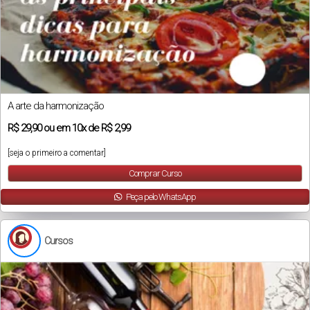
A arte da harmonização
R$
29,90
ou em
10x
de
R$ 2,99
[seja o primeiro a comentar]
Comprar Curso
Peça pelo WhatsApp
Cursos