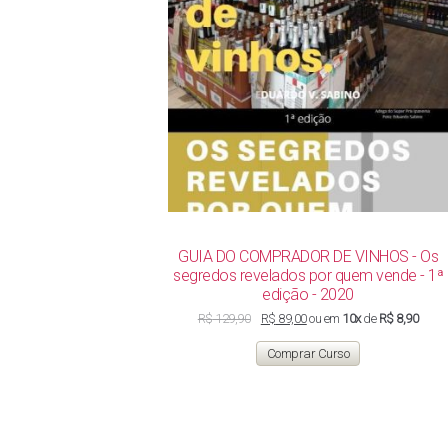
GUIA DO COMPRADOR DE VINHOS - Os
segredos revelados por quem vende - 1ª
edição - 2020
O
O
R$
129,90
R$
89,00
ou em
10x
de
R$ 8,90
preço
preço
original
atual
Comprar Curso
era:
é:
R$ 129,90.
R$ 89,00.