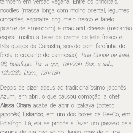
também em versão vegana. Entre os principais,
noodles (massa longa com molho oriental, legumes
crocantes, espinafre, cogumelo fresco e farelo
picante de amendoim) e mac and cheese (macarrão
espiral, molho à base de creme de leite fresco e
três queijos da Canastra, servido com farofinha do
Brota e crocante de parmesão).
Rua Conde de Irajá,
98, Botafogo. Ter. a qui., 18h/23h. Sex. e sáb.,
12h/23h. Dom., 12h/18h.
Depois de dizer adeus ao tradicionalíssimo japonês
Azumi, em abril, o que causou comoção, a chef
Alissa Ohara
acaba de abrir o izakaya (boteco
japonês)
Eskanbo
, em um dos boxes da Be+Co, em
Botafogo. Lá, ela se propõe a fazer um passeio pela
comida de rua não só do Japão, mas de outros