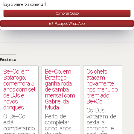
[seja o primeiro a comentar]
Comprar Curso
Peça pelo WhatsApp
Relacionado
Be+Co, em
Be+Co, em
Os chefs
Botafogo,
Botafogo,
atacam
comemora 5
ganha roda
novamente
anos com set
de samba
nos menu do
de DJs e
mensal com
premiado
novos
Gabriel da
Be+Co
drinques
Muda
Os DJs
O Be+Co
Perto de
voltaram de
está
completar
sexta a
completando
cinco anos
domingo, e