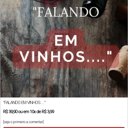
“FALANDO EM VINHOS…..”
R$
39,90
ou em
10x
de
R$ 3,99
[seja o primeiro a comentar]