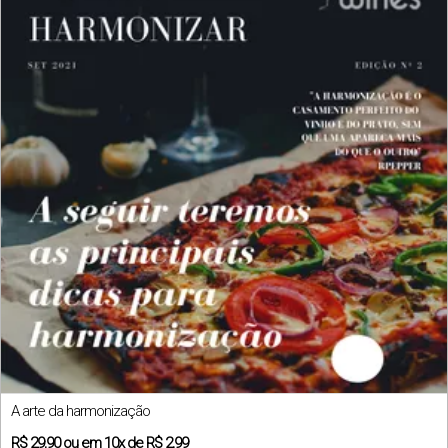
A arte da harmonização
R$
29,90
ou em
10x
de
R$ 2,99