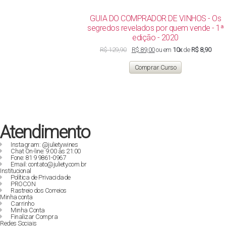
GUIA DO COMPRADOR DE VINHOS - Os
segredos revelados por quem vende - 1ª
edição - 2020
O
O
R$
129,90
R$
89,00
ou em
10x
de
R$ 8,90
preço
preço
original
atual
Comprar Curso
era:
é:
R$ 129,90.
R$ 89,00.
Atendimento
Instagram: @julietywines
Chat On-line: 9:00 às 21:00
Fone: 81 9 9861-0967
Email: contato@juliety.com.br
Institucional
Política de Privacidade
PROCON
Rastreio dos Correios
Minha conta
Carrinho
Minha Conta
Finalizar Compra
Redes Sociais