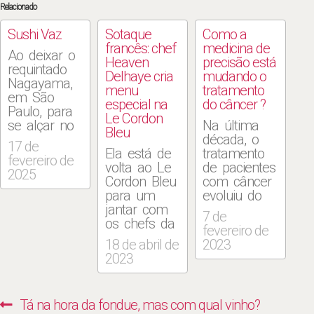
Relacionado
Sushi Vaz
Sotaque
Como a
francês: chef
medicina de
Ao deixar o
Heaven
precisão está
requintado
Delhaye cria
mudando o
Nagayama,
menu
tratamento
em São
especial na
do câncer ?
Paulo, para
Le Cordon
se alçar no
Na última
Bleu
sonho do
década, o
17 de
restaurante
Ela está de
tratamento
fevereiro de
próprio, o
volta ao Le
de pacientes
2025
chef Wdson
Cordon Bleu
com câncer
Vaz chegou
para um
evoluiu do
a dever
jantar com
que era feito
7 de
aluguel para
os chefs da
com base
fevereiro de
comprar o
casa. A chef
no tipo de
18 de abril de
2023
nobre atum
Heaven
tumor para
2023
bluefin. O
Delhaye vai
o que se
investimento
cozinhar no
baseia nas
valeu a
restaurante
características
Navegação
Previous
Tá na hora da fondue, mas com qual vinho?
pena. Hoje,
Signatures
moleculares