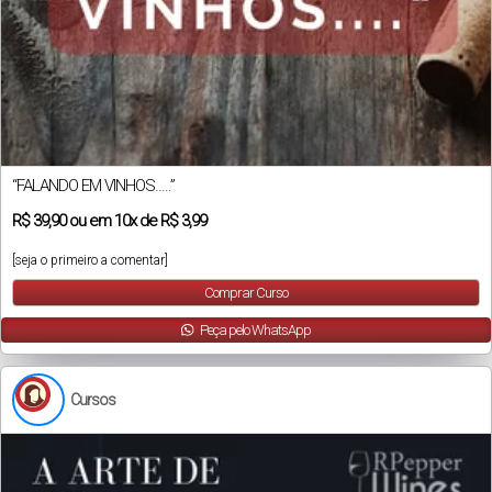
“FALANDO EM VINHOS…..”
R$
39,90
ou em
10x
de
R$ 3,99
[seja o primeiro a comentar]
Comprar Curso
Peça pelo WhatsApp
Cursos