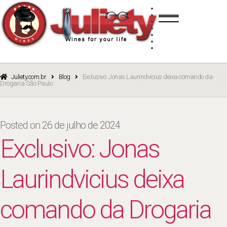
Skip
Skip
TINTO
to
to
BRANCO
navigation
content
ROSÉ
ESPUMANTE
PORTO
CURSOS
BLOG
CATÁLOGO
Juliety.com.br
Blog
Exclusivo: Jonas Laurindvicius deixa comando da
Drogaria São Paulo
Posted on
26 de julho de 2024
Exclusivo: Jonas
Laurindvicius deixa
comando da Drogaria