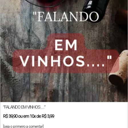
“FALANDO EM VINHOS…..”
R$
39,90
ou em
10x
de
R$ 3,99
[seja o primeiro a comentar]