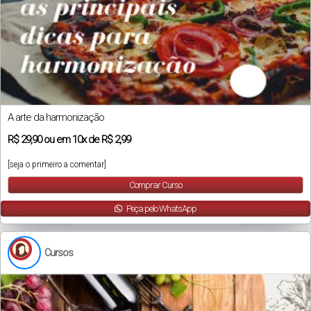
A arte da harmonização
R$
29,90
ou em
10x
de
R$ 2,99
[seja o primeiro a comentar]
Comprar Curso
Peça pelo WhatsApp
Cursos