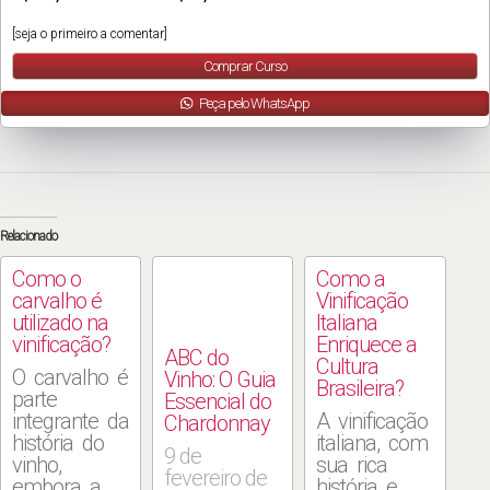
[seja o primeiro a comentar]
Comprar Curso
Peça pelo WhatsApp
Relacionado
Como o
Como a
carvalho é
Vinificação
utilizado na
ABC do
Italiana
vinificação?
Vinho: O Guia
Enriquece a
Essencial do
Cultura
O carvalho é
Chardonnay
Brasileira?
parte
integrante da
9 de
A vinificação
história do
fevereiro de
italiana, com
vinho,
2025
sua rica
embora a
história e