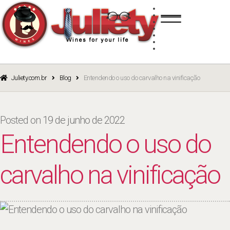
Skip
Skip
TINTO
to
to
BRANCO
navigation
content
ROSÉ
ESPUMANTE
PORTO
CURSOS
BLOG
CATÁLOGO
Juliety.com.br
Blog
Entendendo o uso do carvalho na vinificação
Posted on
19 de junho de 2022
Entendendo o uso do
carvalho na vinificação