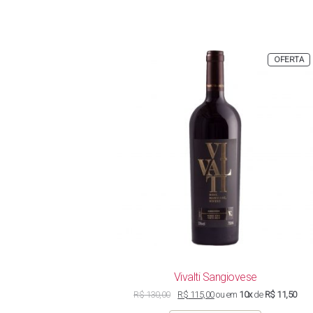
P
OFERTA
E
P
Vivalti Sangiovese
O
O
R$
130,00
R$
115,00
ou em
10x
de
R$ 11,50
preço
preço
original
atual