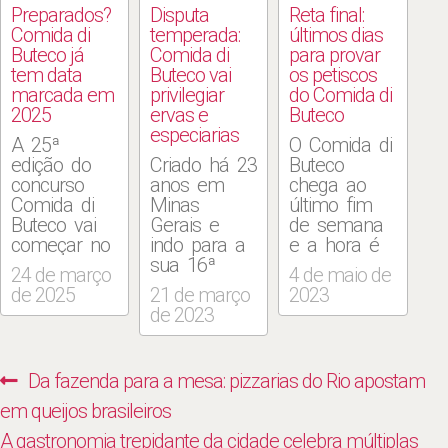
Preparados?
Disputa
Reta final:
Comida di
temperada:
últimos dias
Buteco já
Comida di
para provar
tem data
Buteco vai
os petiscos
marcada em
privilegiar
do Comida di
2025
ervas e
Buteco
especiarias
A 25ª
O Comida di
edição do
Criado há 23
Buteco
concurso
anos em
chega ao
Comida di
Minas
último fim
Buteco vai
Gerais e
de semana
começar no
indo para a
e a hora é
dia 11 de
sua 16ª
essa para
24 de março
4 de maio de
abril,
edição
quem ainda
de 2025
21 de março
2023
envolvendo
carioca, o
não fez sua
de 2023
bares da
concurso
“caravana”.
capital do
que
Há petiscos
Rio, da
começou
concorrentes
Navegação
Previous
Da fazenda para a mesa: pizzarias do Rio apostam
Baixada
com 31
em todas as
de
Fluminense
bares chega
regiões da
post:
em queijos brasileiros
e de Niterói,
em 2023 ao
cidade,
Post
Next
A gastronomia trepidante da cidade celebra múltiplas
que
número
lembrando