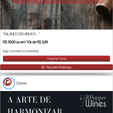
“FALANDO EM VINHOS…..”
R$
39,90
ou em
10x
de
R$ 3,99
[seja o primeiro a comentar]
Comprar Curso
Peça pelo WhatsApp
Cursos