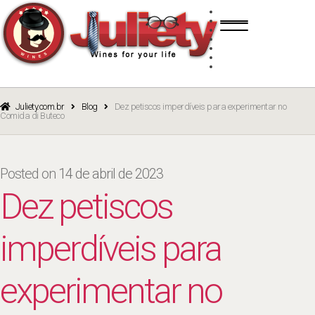
Skip
Skip
TINTO
to
to
BRANCO
navigation
content
ROSÉ
ESPUMANTE
PORTO
CURSOS
BLOG
CATÁLOGO
Juliety.com.br
Blog
Dez petiscos imperdíveis para experimentar no
Comida di Buteco
Posted on
14 de abril de 2023
Dez petiscos
imperdíveis para
experimentar no