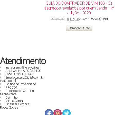
GUIA DO COMPRADOR DE VINHOS - Os
segredos revelados por quem vende - 1ª
edição - 2020
O
O
R$
129,90
R$
89,00
ou em
10x
de
R$ 8,90
preço
preço
original
atual
Comprar Curso
era:
é:
R$ 129,90.
R$ 89,00.
Atendimento
Instagram: @julietywines
Chat On-line: 9:00 às 21:00
Fone: 81 9 9861-0967
Email: contato@juliety.com.br
Institucional
Política de Privacidade
PROCON
Rastreio dos Correios
Minha conta
Carrinho
Minha Conta
Finalizar Compra
Redes Sociais