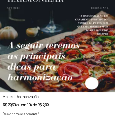
A arte da harmonização
R$
29,90
ou em
10x
de
R$ 2,99
[seja o primeiro a comentar]