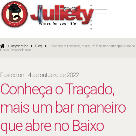
Skip
Skip
TINTO
to
to
BRANCO
navigation
content
ROSÉ
ESPUMANTE
PORTO
CURSOS
BLOG
CATÁLOGO
Juliety.com.br
Blog
Conheça o Traçado, mais um bar maneiro que abre no
Baixo Copacabana
Posted on
14 de outubro de 2022
Conheça o Traçado,
mais um bar maneiro
que abre no Baixo