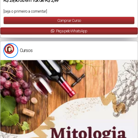
R$
29,90
ou em
10x
de
R$ 2,99
[seja o primeiro a comentar]
Comprar Curso
Peça pelo WhatsApp
Cursos