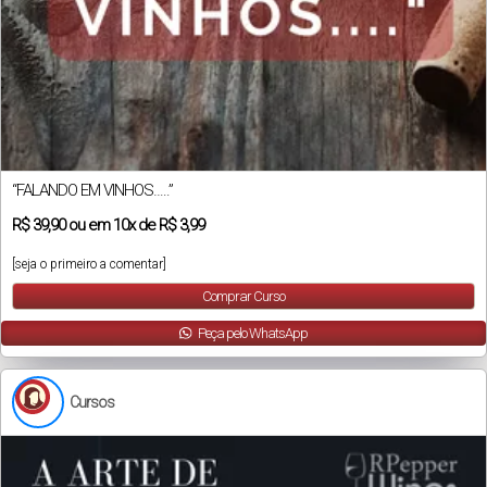
“FALANDO EM VINHOS…..”
R$
39,90
ou em
10x
de
R$ 3,99
[seja o primeiro a comentar]
Comprar Curso
Peça pelo WhatsApp
Cursos