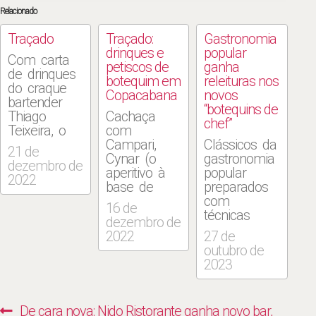
Relacionado
Traçado
Traçado:
Gastronomia
drinques e
popular
Com carta
petiscos de
ganha
de drinques
botequim em
releituras nos
do craque
Copacabana
novos
bartender
“botequins de
Thiago
Cachaça
chef”
Teixeira, o
com
lugar aposta
Campari,
Clássicos da
21 de
na
Cynar (o
gastronomia
dezembro de
coquetelaria
aperitivo à
popular
2022
de
base de
preparados
qualidade,
alcachofra),
com
16 de
criativa e
Brasilberg e
técnicas
dezembro de
mais em
“segredos do
apuradas e
2022
27 de
conta.
bar”
relidos por
outubro de
Inspirados
(R$ 20,00),
cozinheiros
2023
nos
conforme
escolados
clássicos
diz Thiago
na alta
botequins, os
Teixeira,
gastronomia.
Navegação
Previous
De cara nova: Nido Ristorante ganha novo bar,
petiscos
sócio e
O