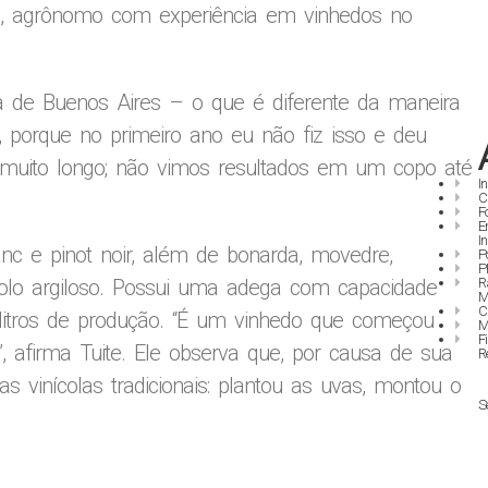
azo, agrônomo com experiência em vinhedos no
a de Buenos Aires – o que é diferente da maneira
o, porque no primeiro ano eu não fiz isso e deu
so muito longo; não vimos resultados em um copo até
I
C
F
E
I
nc e pinot noir, além de bonarda, movedre,
P
P
R
 solo argiloso. Possui uma adega com capacidade
M
C
il litros de produção. “É um vinhedo que começou
M
F
, afirma Tuite. Ele observa que, por causa de sua
R
 vinícolas tradicionais: plantou as uvas, montou o
S