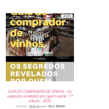
PRODUTO
OFERTA
EM
PROMOÇÃO
GUIA DO COMPRADOR DE VINHOS - Os
segredos revelados por quem vende - 1ª
edição - 2020
O
O
R$
129,90
R$
89,00
ou em
10x
de
R$ 8,90
preço
preço