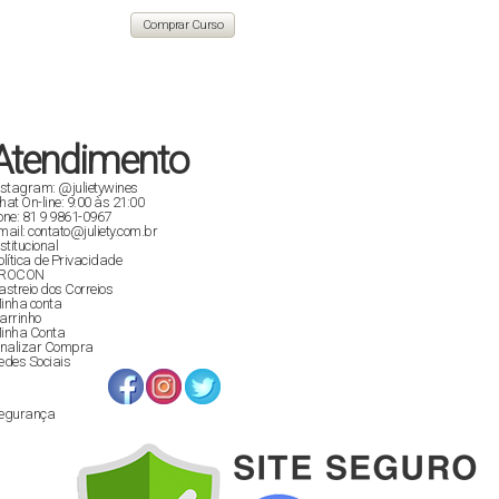
original
atual
era:
é:
Comprar Curso
R$ 129,90.
R$ 89,00.
Atendimento
nstagram: @julietywines
hat On-line: 9:00 às 21:00
one: 81 9 9861-0967
mail: contato@juliety.com.br
nstitucional
olítica de Privacidade
ROCON
astreio dos Correios
inha conta
arrinho
inha Conta
inalizar Compra
edes Sociais
egurança