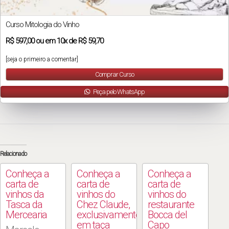
Curso Mitologia do Vinho
R$
597,00
ou em
10x
de
R$ 59,70
[seja o primeiro a comentar]
Comprar Curso
Peça pelo WhatsApp
Relacionado
Conheça a
Conheça a
Conheça a
carta de
carta de
carta de
vinhos da
vinhos do
vinhos do
Tasca da
Chez Claude,
restaurante
Mercearia
exclusivamente
Bocca del
em taça
Capo