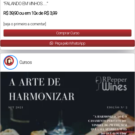
“FALANDO EM VINHOS…..”
R$
39,90
ou em
10x
de
R$ 3,99
[seja o primeiro a comentar]
Comprar Curso
Peça pelo WhatsApp
Cursos