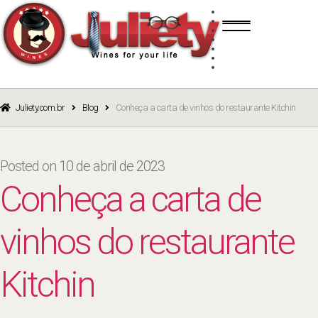
Skip
Skip
TINTO
to
to
BRANCO
navigation
content
ROSÉ
ESPUMANTE
PORTO
CURSOS
BLOG
CATÁLOGO
Juliety.com.br
Blog
Conheça a carta de vinhos do restaurante Kitchin
Posted on
10 de abril de 2023
Conheça a carta de
vinhos do restaurante
Kitchin