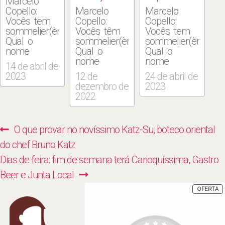
Marcelo
Copello:
Marcelo
Marcelo
Vocês tem
Copello:
Copello:
sommelier(ère)?
Vocês têm
Vocês tem
Qual o
sommelier(ère)?
sommelier(ère)?
nome
Qual o
Qual o
dele(a)?
nome
nome
14 de abril de
Senão quem
dele(a)?
dele(a)?
2023
12 de
24 de abril de
é o
Senão quem
Senão quem
dezembro de
2023
responsável
é o
é o
2022
pelos
responsável
responsável
vinhos?
pelos
pelos
TASCA DA
vinhos?
vinhos?
Navegação
Previous
O que provar no novíssimo Katz-Su, boteco oriental
MERCEARIA:
Chez Claude:
BOCCA DEL
de
Sandro
Haroldo
CAPO: Os
post:
do chef Bruno Katz
Moura –
Nunes –
vinhos são
Post
Next
Dias de feira: fim de semana terá Carioquíssima, Gastro
Tomás
Divulgação/Divulgação
selecionados
Rangel/Divulgação
MC: Quantos
pelo sócio
post:
Beer e Junta Local
MC: Quantos
rótulos
Cristiano
P
OFERTA
rótulos
aproximadamente
Lanna,
E
P
aproximadamente
tem sua
sempre com
tem sua
carta de
o
carta de
vinhos?
aprazimento