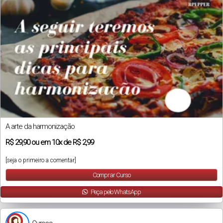
A arte da harmonização
R$
29,90
ou em
10x
de
R$ 2,99
[seja o primeiro a comentar]
Comprar Curso
Peça pelo WhatsApp