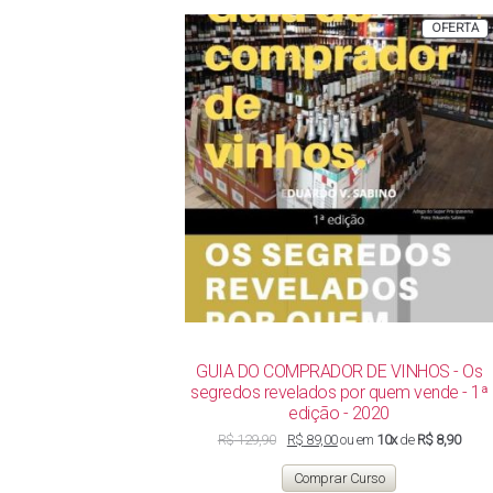
P
OFERTA
E
P
GUIA DO COMPRADOR DE VINHOS - Os
segredos revelados por quem vende - 1ª
edição - 2020
O
O
R$
129,90
R$
89,00
ou em
10x
de
R$ 8,90
preço
preço
original
atual
Comprar Curso
era:
é: