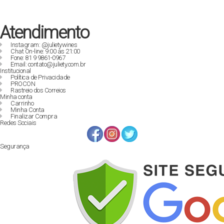
Atendimento
Instagram: @julietywines
Chat On-line: 9:00 às 21:00
Fone: 81 9 9861-0967
Email: contato@juliety.com.br
Institucional
Política de Privacidade
PROCON
Rastreio dos Correios
Minha conta
Carrinho
Minha Conta
Finalizar Compra
Redes Sociais
Segurança