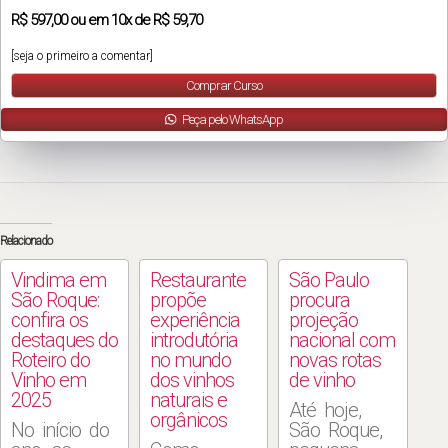
R$
597,00
ou em
10x
de
R$ 59,70
[seja o primeiro a comentar]
Comprar Curso
Peça pelo WhatsApp
Relacionado
Vindima em
Restaurante
São Paulo
São Roque:
propõe
procura
confira os
experiência
projeção
destaques do
introdutória
nacional com
Roteiro do
no mundo
novas rotas
Vinho em
dos vinhos
de vinho
2025
naturais e
Até hoje,
orgânicos
No início do
São Roque,