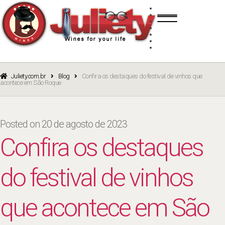
Skip
Skip
TINTO
to
to
BRANCO
navigation
content
ROSÉ
ESPUMANTE
PORTO
CURSOS
BLOG
CATÁLOGO
Juliety.com.br
Blog
Confira os destaques do festival de vinhos que
acontece em São Roque
Posted on
20 de agosto de 2023
Confira os destaques
do festival de vinhos
que acontece em São