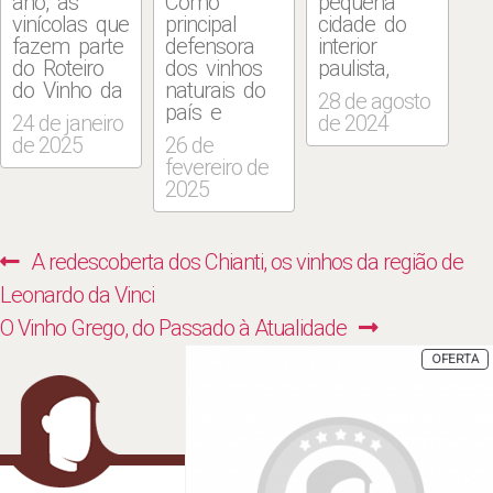
ano, as
Como
pequena
vinícolas que
principal
cidade do
fazem parte
defensora
interior
do Roteiro
dos vinhos
paulista,
do Vinho da
naturais do
reinava
28 de agosto
cidade de
país e
praticamente
24 de janeiro
de 2024
São Roque,
organizadora
sozinha
de 2025
26 de
cidade a
da maior
como um
fevereiro de
cerca de 60
feira
destino
2025
quilômetros
dedicada
turístico de
de São
aos rótulos
famílias
Paulo,
produzidos
interessadas
Navegação
Previous
A redescoberta dos Chianti, os vinhos da região de
oferecem
com mínima
em
de
iniciativas
intervenção,
conhecer os
post:
Leonardo da Vinci
para
Lis Cereja
processos
Post
Next
O Vinho Grego, do Passado à Atualidade
celebrar a
diz que só
de
vindima. São
aceita
plantação,
post:
P
OFERTA
E
eventos
assinar a
colheita e
P
especiais
carta de
produção de
que
vinhos de
uvas em
mesclam
um
São Paulo.
degustações,
restaurante
Alguns
almoços e
se ela puder
estabelecimentos