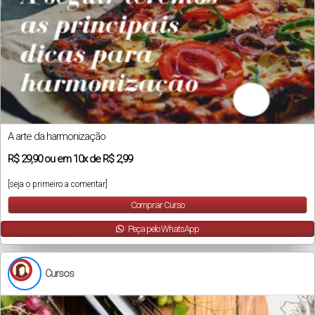
A arte da harmonização
R$
29,90
ou em
10x
de
R$ 2,99
[seja o primeiro a comentar]
Comprar Curso
Peça pelo WhatsApp
Cursos