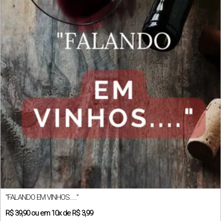
“FALANDO EM VINHOS…..”
R$
39,90
ou em
10x
de
R$ 3,99