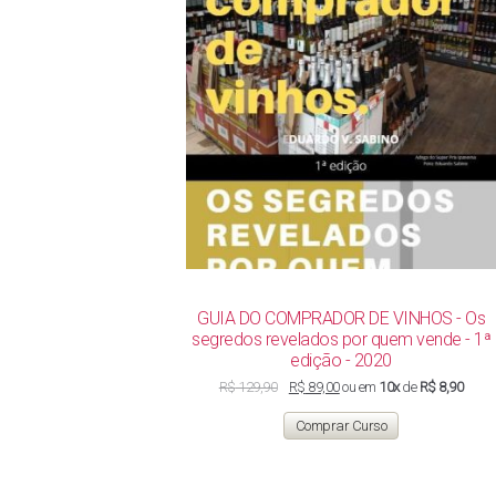
GUIA DO COMPRADOR DE VINHOS - Os
segredos revelados por quem vende - 1ª
edição - 2020
O
O
R$
129,90
R$
89,00
ou em
10x
de
R$ 8,90
preço
preço
original
atual
Comprar Curso
era:
é:
R$ 129,90.
R$ 89,00.