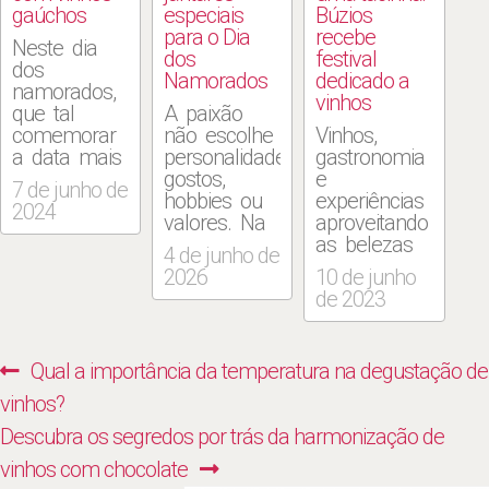
gaúchos
especiais
Búzios
para o Dia
recebe
Neste dia
dos
festival
dos
Namorados
dedicado a
namorados,
vinhos
que tal
A paixão
comemorar
não escolhe
Vinhos,
a data mais
personalidade,
gastronomia
romântica
gostos,
e
7 de junho de
do ano com
hobbies ou
experiências
2024
vinhos
valores. Na
aproveitando
gaúchos?
internet,
as belezas
4 de junho de
O Rio
porém, uma
naturais da
2026
10 de junho
Grande do
pergunta
Região dos
de 2023
Sul foi
costuma
Lagos são
enormemente
aparecer
as grandes
afetado por
com
atrações do
Navegação
Previous
Qual a importância da temperatura na degustação de
enchentes e
frequência
evento Wine
de
um dos
para
In Búzios,
post:
vinhos?
principais
influenciadores
que
Post
Next
Descubra os segredos por trás da harmonização de
produtos do
do nicho
começou
estado são
vegano e
nesta quinta
post:
vinhos com chocolate
os vinhos.
vegetariano
(8) e vai até