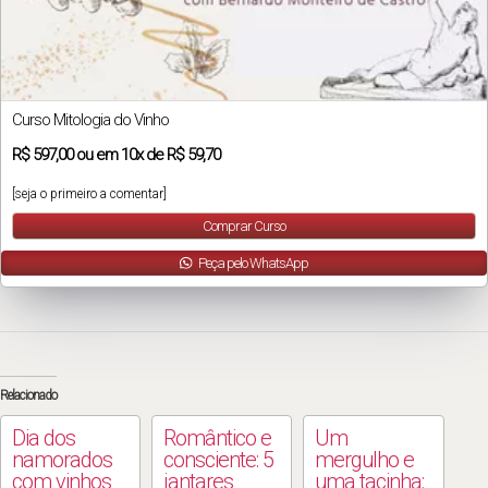
Curso Mitologia do Vinho
R$
597,00
ou em
10x
de
R$ 59,70
[seja o primeiro a comentar]
Comprar Curso
Peça pelo WhatsApp
Relacionado
Dia dos
Romântico e
Um
namorados
consciente: 5
mergulho e
com vinhos
jantares
uma tacinha: