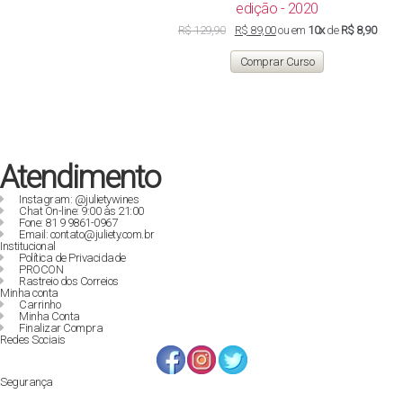
edição - 2020
O
O
R$
129,90
R$
89,00
ou em
10x
de
R$ 8,90
preço
preço
original
atual
Comprar Curso
era:
é:
R$ 129,90.
R$ 89,00.
Atendimento
Instagram: @julietywines
Chat On-line: 9:00 às 21:00
Fone: 81 9 9861-0967
Email: contato@juliety.com.br
Institucional
Política de Privacidade
PROCON
Rastreio dos Correios
Minha conta
Carrinho
Minha Conta
Finalizar Compra
Redes Sociais
Segurança