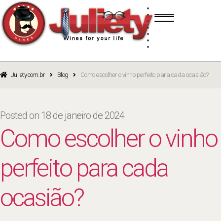
Skip
Skip
TINTO
to
to
BRANCO
navigation
content
ROSÉ
ESPUMANTE
PORTO
CURSOS
BLOG
CATÁLOGO
Juliety.com.br
Blog
Como escolher o vinho perfeito para cada ocasião?
Posted on
18 de janeiro de 2024
Como escolher o vinho
perfeito para cada
ocasião?