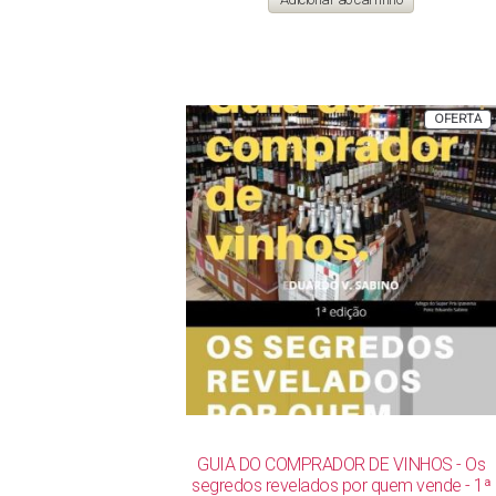
era:
é:
R$ 142,00.
R$ 119,00.
P
OFERTA
E
P
GUIA DO COMPRADOR DE VINHOS - Os
segredos revelados por quem vende - 1ª