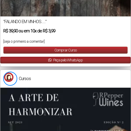
“FALANDO EM VINHOS…..”
R$
39,90
ou em
10x
de
R$ 3,99
[seja o primeiro a comentar]
Comprar Curso
Peça pelo WhatsApp
Cursos