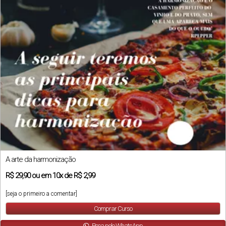
A arte da harmonização
R$
29,90
ou em
10x
de
R$ 2,99
[seja o primeiro a comentar]
Comprar Curso
Peça pelo WhatsApp