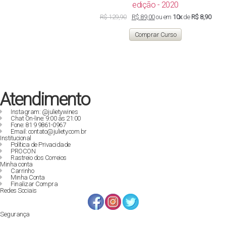
edição - 2020
O
O
R$
129,90
R$
89,00
ou em
10x
de
R$ 8,90
preço
preço
original
atual
Comprar Curso
era:
é:
R$ 129,90.
R$ 89,00.
Atendimento
Instagram: @julietywines
Chat On-line: 9:00 às 21:00
Fone: 81 9 9861-0967
Email: contato@juliety.com.br
Institucional
Política de Privacidade
PROCON
Rastreio dos Correios
Minha conta
Carrinho
Minha Conta
Finalizar Compra
Redes Sociais
Segurança