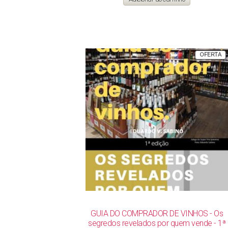
era:
é:
R$ 142,00.
R$ 119,00.
P
OFERTA
E
P
GUIA DO COMPRADOR DE VINHOS - Os
segredos revelados por quem vende - 1ª