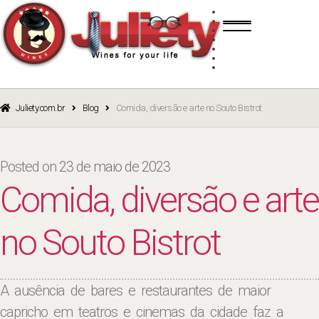
Skip
Skip
TINTO
to
to
BRANCO
navigation
content
ROSÉ
ESPUMANTE
PORTO
CURSOS
BLOG
CATÁLOGO
Juliety.com.br
Blog
Comida, diversão e arte no Souto Bistrot
Posted on
23 de maio de 2023
Comida, diversão e arte
no Souto Bistrot
A ausência de bares e restaurantes de maior
capricho em teatros e cinemas da cidade faz a