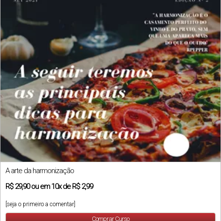
A arte da harmonização
R$
29,90
ou em
10x
de
R$ 2,99
[seja o primeiro a comentar]
Comprar Curso