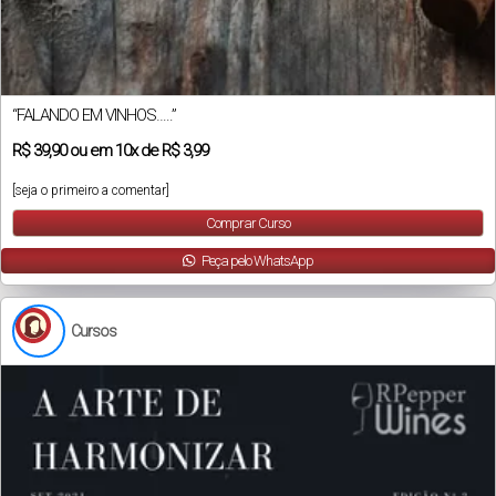
“FALANDO EM VINHOS…..”
R$
39,90
ou em
10x
de
R$ 3,99
[seja o primeiro a comentar]
Comprar Curso
Peça pelo WhatsApp
Cursos