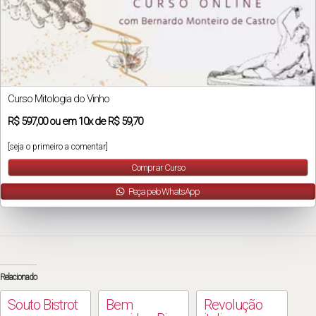
Curso Mitologia do Vinho
R$
597,00
ou em
10x
de
R$ 59,70
[seja o primeiro a comentar]
Comprar Curso
Peça pelo WhatsApp
Relacionado
Souto Bistrot
Bem
Revolução