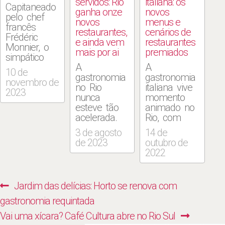
servidos: Rio
italiana: os
Capitaneado
ganha onze
novos
pelo chef
novos
menus e
francês
restaurantes,
cenários de
Frédéric
e ainda vem
restaurantes
Monnier, o
mais por ai
premiados
simpático
restaurante
A
A
10 de
ocupa o
gastronomia
gastronomia
novembro de
pátio interno
no Rio
italiana vive
2023
da Casa de
nunca
momento
Cultura
esteve tão
animado no
Laura Alvim.
acelerada.
Rio, com
As mesinhas
Novos
menus
3 de agosto
14 de
da área
restaurantes
comemorativos
de 2023
outubro de
coberta
têm sido
e
2022
ficam ao
abertos
restaurantes
lado do
semanalmente,
em
teatro, entre
e está até
expansão. A
Navegação
Previous
Jardim das delícias: Horto se renova com
as icônicas
difícil ficar
começar
de
colunas do
atualizado
pelo afinado
post:
gastronomia requintada
casarão, sob
com tantas
cardápio do
Post
Next
Vai uma xícara? Café Cultura abre no Rio Sul
o estiloso
opções. Na
Alloro al