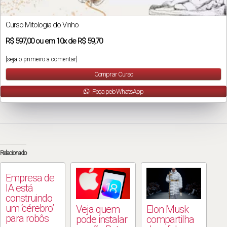
Curso Mitologia do Vinho
R$
597,00
ou em
10x
de
R$ 59,70
[seja o primeiro a comentar]
Comprar Curso
Peça pelo WhatsApp
Relacionado
Empresa de
IA está
construindo
um ‘cérebro’
Veja quem
Elon Musk
para robôs
pode instalar
compartilha