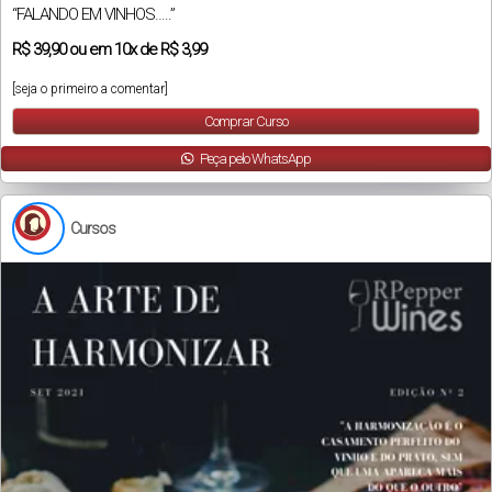
“FALANDO EM VINHOS…..”
R$
39,90
ou em
10x
de
R$ 3,99
[seja o primeiro a comentar]
Comprar Curso
Peça pelo WhatsApp
Cursos