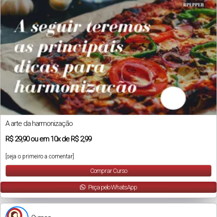
A arte da harmonização
R$
29,90
ou em
10x
de
R$ 2,99
[seja o primeiro a comentar]
Comprar Curso
Peça pelo WhatsApp