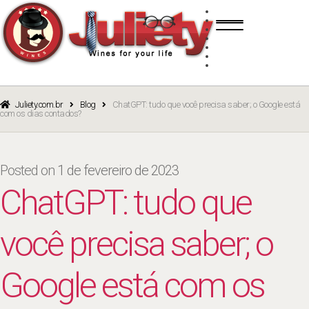
Skip
Skip
TINTO
to
to
BRANCO
navigation
content
ROSÉ
ESPUMANTE
PORTO
CURSOS
BLOG
CATÁLOGO
Juliety.com.br
Blog
ChatGPT: tudo que você precisa saber; o Google está
com os dias contados?
Posted on
1 de fevereiro de 2023
ChatGPT: tudo que
você precisa saber; o
Google está com os