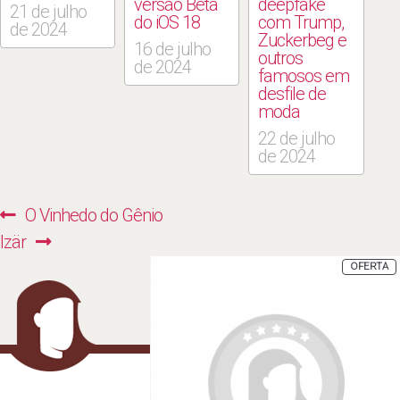
versão Beta
deepfake
21 de julho
do iOS 18
com Trump,
de 2024
Zuckerbeg e
16 de julho
outros
de 2024
famosos em
desfile de
moda
22 de julho
de 2024
Navegação
Previous
O Vinhedo do Gênio
de
Next
post:
Izär
Post
post:
P
OFERTA
E
P