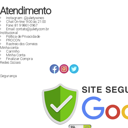
Atendimento
Instagram: @julietywines
Chat On-line: 9:00 às 21:00
Fone: 81 9 9861-0967
Email: contato@juliety.com.br
Institucional
Política de Privacidade
PROCON
Rastreio dos Correios
Minha conta
Carrinho
Minha Conta
Finalizar Compra
Redes Sociais
Segurança