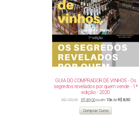
GUIA DO COMPRADOR DE VINHOS - Os
segredos revelados por quem vende - 1ª
edição - 2020
O
O
R$
129,90
R$
89,00
ou em
10x
de
R$ 8,90
preço
preço
original
atual
Comprar Curso
era:
é:
R$ 129,90.
R$ 89,00.