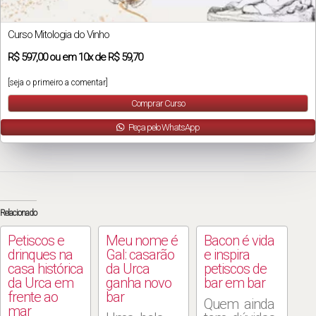
Curso Mitologia do Vinho
R$
597,00
ou em
10x
de
R$ 59,70
[seja o primeiro a comentar]
Comprar Curso
Peça pelo WhatsApp
Relacionado
Petiscos e
Meu nome é
Bacon é vida
drinques na
Gal: casarão
e inspira
casa histórica
da Urca
petiscos de
da Urca em
ganha novo
bar em bar
frente ao
bar
Quem ainda
mar