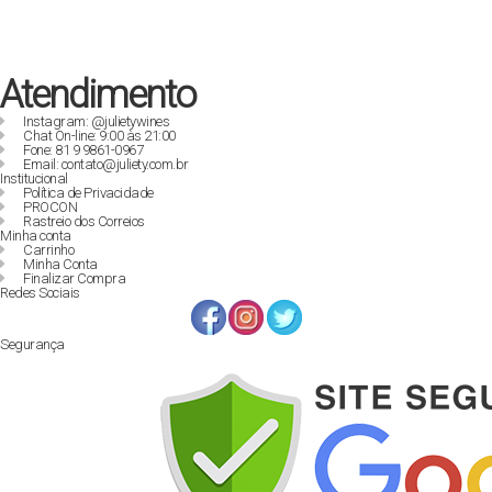
Atendimento
Instagram: @julietywines
Chat On-line: 9:00 às 21:00
Fone: 81 9 9861-0967
Email: contato@juliety.com.br
Institucional
Política de Privacidade
PROCON
Rastreio dos Correios
Minha conta
Carrinho
Minha Conta
Finalizar Compra
Redes Sociais
Segurança