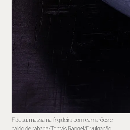
Fideuá: massa na frigideira com camarões e
caldo de rabada
/Tomás Rangel/Divulgação