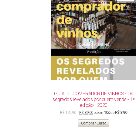
E
P
GUIA DO COMPRADOR DE VINHOS - Os
segredos revelados por quem vende - 1ª
edição - 2020
O
O
R$
129,90
R$
89,00
ou em
10x
de
R$ 8,90
preço
preço
original
atual
Comprar Curso
era:
é:
R$ 129,90.
R$ 89,00.