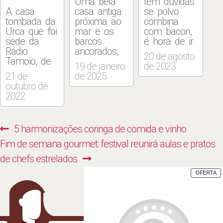
Uma bela
tem dúvidas
A casa
casa antiga
se polvo
tombada da
próxima ao
combina
Urca que foi
mar e os
com bacon,
sede da
barcos
é hora de ir
Rádio
ancorados,
ao Velho
20 de agosto
Tamoio, de
com
Adonis (Rua
19 de janeiro
de 2023
frente para
varanda
São Luiz
21 de
de 2025
a Baía de
fresca e
Gonzaga,
outubro de
Guanabara,
painéis de
2156,
2022
onde os
azulejos na
Benfica,
barcos estão
paz da Urca,
2026-4186)
ancorados, é
ganhou
conhecer a
Navegação
Previous
5 harmonizações coringa de comida e vinho
o cenário
pinturas
cumbuca
de
privilegiado
praianas no
com o
Next
post:
Fim de semana gourmet: festival reunirá aulas e pratos
onde o
interior para
molusco frito
Post
post:
de chefs estrelados
recém-
abrigar o
na manteiga
inaugurado
Gal Bar do
e toque de
P
OFERTA
E
Casurca se
Mar. O
Tabasco
P
instalou. +
espaço onde
(R$ 53,00).
Marinho em
funcionou a
Sublime.
expansão:
Casurca deu
Casurca: o
bar amplia
lugar ao
medalhão é