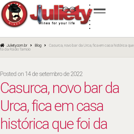
Skip
Skip
TINTO
to
to
BRANCO
navigation
content
ROSÉ
ESPUMANTE
PORTO
CURSOS
BLOG
CATÁLOGO
Juliety.com.br
Blog
Casurca, novo bar da Urca, fica em casa histórica que
foi da Rádio Tamoio
Posted on
14 de setembro de 2022
Casurca, novo bar da
Urca, fica em casa
histórica que foi da