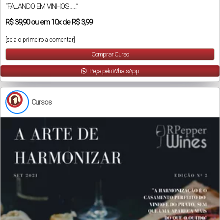
“FALANDO EM VINHOS…..”
R$
39,90
ou em
10x
de
R$ 3,99
[seja o primeiro a comentar]
Comprar Curso
Peça pelo WhatsApp
Cursos