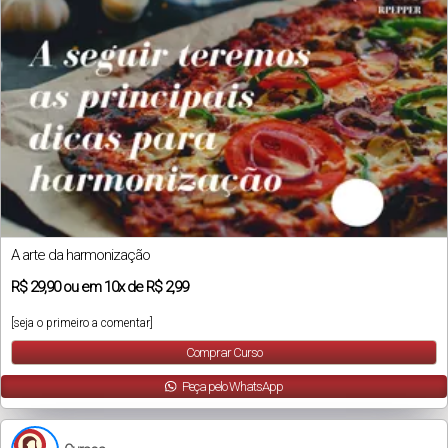
A arte da harmonização
R$
29,90
ou em
10x
de
R$ 2,99
[seja o primeiro a comentar]
Comprar Curso
Peça pelo WhatsApp