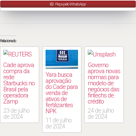
Peça pelo WhatsApp
Relacionado
Cade aprova
Governo
compra da
aprova novas
Yara busca
rede
normas para
aprovação
Starbucks no
modelo de
do Cade para
Brasil pela
negócios das
venda de
operadora
fintechs de
ativos de
Zamp
crédito
fertilizantes
23 de julho
24 de julho
NPK
de 2024
de 2024
11 de julho
de 2024