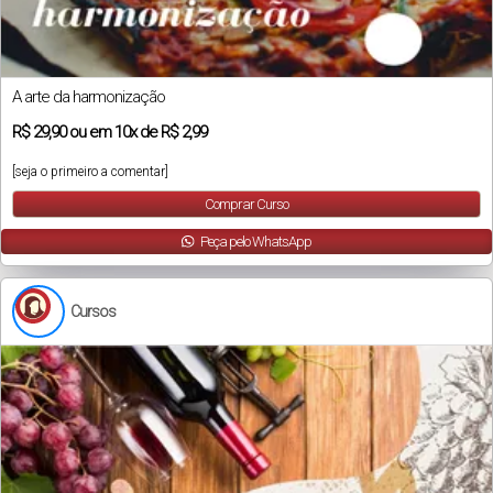
A arte da harmonização
R$
29,90
ou em
10x
de
R$ 2,99
[seja o primeiro a comentar]
Comprar Curso
Peça pelo WhatsApp
Cursos