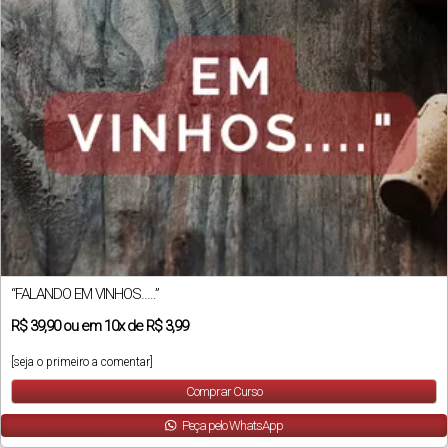
“FALANDO EM VINHOS…..”
R$
39,90
ou em
10x
de
R$ 3,99
[seja o primeiro a comentar]
Comprar Curso
Peça pelo WhatsApp