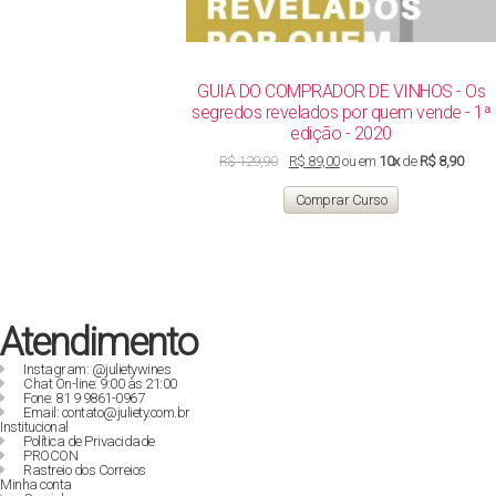
GUIA DO COMPRADOR DE VINHOS - Os
segredos revelados por quem vende - 1ª
edição - 2020
O
O
R$
129,90
R$
89,00
ou em
10x
de
R$ 8,90
preço
preço
original
atual
Comprar Curso
era:
é:
R$ 129,90.
R$ 89,00.
Atendimento
Instagram: @julietywines
Chat On-line: 9:00 às 21:00
Fone: 81 9 9861-0967
Email: contato@juliety.com.br
Institucional
Política de Privacidade
PROCON
Rastreio dos Correios
Minha conta