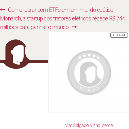
Navegação
Previous
Como lucrar com ETFs em um mundo caótico
de
Next
post:
Monarch, a startup dos tratores elétricos recebe R$ 744
Post
post:
milhões para ganhar o mundo
P
OFERTA
E
P
Mar Salgado Vinho Verde