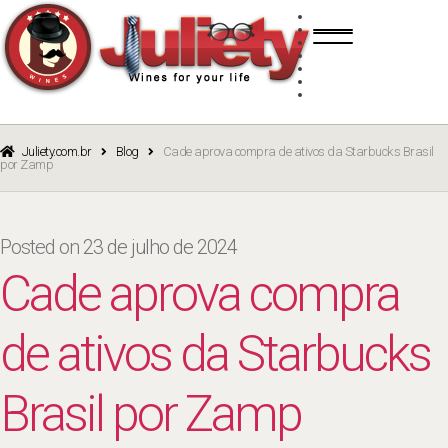
Skip
Skip
TINTO
to
to
BRANCO
navigation
content
ROSÉ
ESPUMANTE
PORTO
CURSOS
BLOG
CATÁLOGO
Juliety.com.br
Blog
Cade aprova compra de ativos da Starbucks Brasil
por Zamp
Posted on
23 de julho de 2024
Cade aprova compra
de ativos da Starbucks
Brasil por Zamp