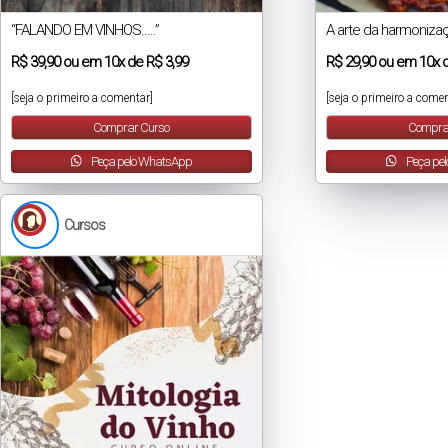
“FALANDO EM VINHOS…..”
A arte da harmoniza
R$
39,90
ou em
10x
de
R$ 3,99
R$
29,90
ou em
10x
[seja o primeiro a comentar]
[seja o primeiro a comen
Comprar Curso
Compra
Peça pelo WhatsApp
Peça pe
Cursos