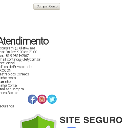
original
atual
era:
é:
Comprar Curso
R$ 129,90.
R$ 89,00.
Atendimento
nstagram: @julietywines
hat On-line: 9:00 às 21:00
one: 81 9 9861-0967
mail: contato@juliety.com.br
nstitucional
olítica de Privacidade
ROCON
astreio dos Correios
inha conta
arrinho
inha Conta
inalizar Compra
edes Sociais
egurança