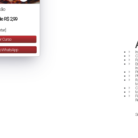
ção
de
R$ 2,99
tar]
r Curso
lo WhatsApp
I
C
F
E
I
P
P
R
M
C
M
F
R
S