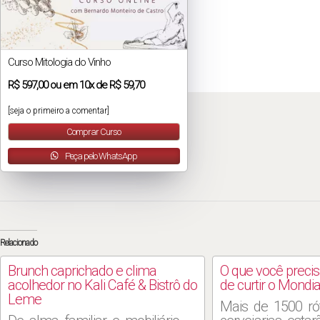
Curso Mitologia do Vinho
R$
597,00
ou em
10x
de
R$ 59,70
[seja o primeiro a comentar]
Comprar Curso
Peça pelo WhatsApp
Relacionado
Brunch caprichado e clima
O que você precis
acolhedor no Kali Café & Bistrô do
de curtir o Mondia
Leme
Mais de 1500 ró