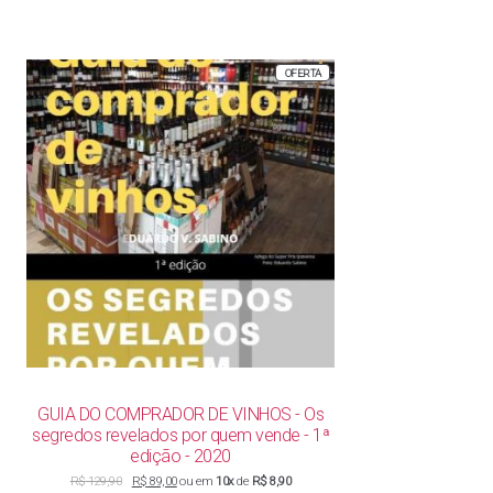
PRODUTO
OFERTA
EM
PROMOÇÃO
GUIA DO COMPRADOR DE VINHOS - Os
segredos revelados por quem vende - 1ª
edição - 2020
O
O
R$
129,90
R$
89,00
ou em
10x
de
R$ 8,90
preço
preço