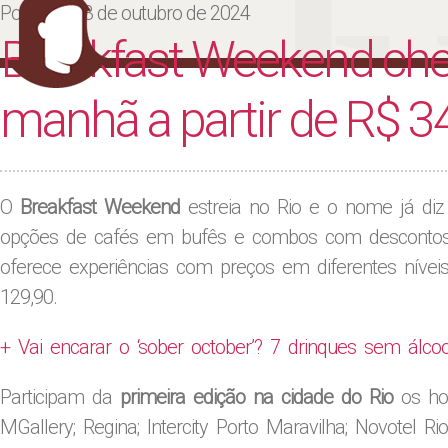
Ju
Posted on
3 de outubro de 2024
Breakfast Weekend che
manhã a partir de R$ 3
O
Breakfast Weekend
estreia no Rio e o nome já diz
opções de cafés em bufês e combos com descontos.
oferece experiências com preços em diferentes níveis
129,90.
+ Vai encarar o ‘sober october’? 7 drinques sem álco
Participam da
primeira edição na cidade do Rio
os hot
MGallery; Regina; Intercity Porto Maravilha; Novotel Ri