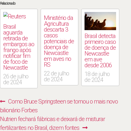
Relacionado
Ministério da
Agricultura
Brasil
descarta 3
aguarda
casos
Brasil detecta
retirada de
potenciais de
primeiro caso
embargos ao
doença de
de doença de
frango após
Newcastle
Newcastle
notificar fim
em aves no
em ave
de foco de
RS
desde 2006
Newcastle
22 de julho
18 de julho
26 de julho
de 2024
de 2024
de 2024
Navegação
Previous
Como Bruce Springsteen se tornou o mais novo
de
post:
bilionário Forbes
Post
Next
Nutrien fechará fábricas e deixará de misturar
post:
fertilizantes no Brasil, dizem fontes