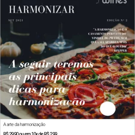
A arte da harmonização
R$
29,90
ou em
10x
de
R$ 2,99