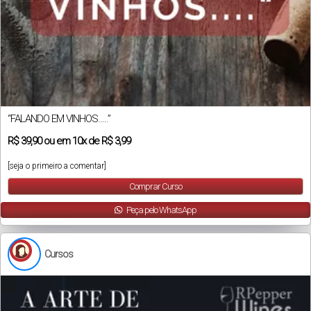
“FALANDO EM VINHOS…..”
R$
39,90
ou em
10x
de
R$ 3,99
[seja o primeiro a comentar]
Comprar Curso
Peça pelo WhatsApp
Cursos