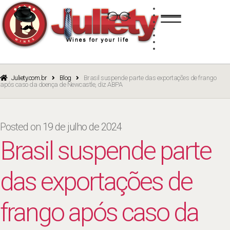
Skip
Skip
TINTO
to
to
BRANCO
navigation
content
ROSÉ
ESPUMANTE
PORTO
CURSOS
BLOG
CATÁLOGO
Juliety.com.br
Blog
Brasil suspende parte das exportações de frango
após caso da doença de Newcastle, diz ABPA
Posted on
19 de julho de 2024
Brasil suspende parte
das exportações de
frango após caso da