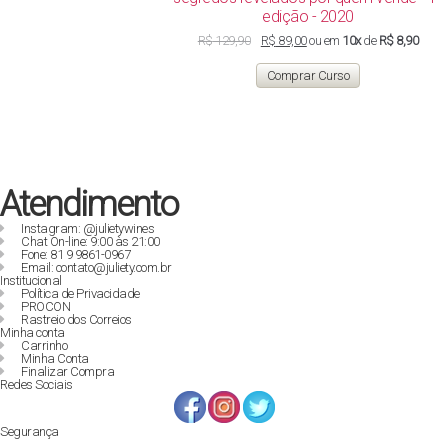
edição - 2020
O
O
R$
129,90
R$
89,00
ou em
10x
de
R$ 8,90
preço
preço
original
atual
Comprar Curso
era:
é:
R$ 129,90.
R$ 89,00.
Atendimento
Instagram: @julietywines
Chat On-line: 9:00 às 21:00
Fone: 81 9 9861-0967
Email: contato@juliety.com.br
Institucional
Política de Privacidade
PROCON
Rastreio dos Correios
Minha conta
Carrinho
Minha Conta
Finalizar Compra
Redes Sociais
Segurança