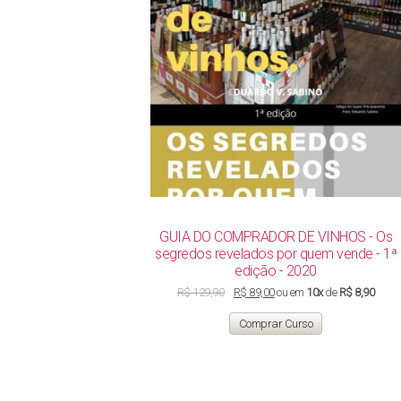
GUIA DO COMPRADOR DE VINHOS - Os
segredos revelados por quem vende - 1ª
edição - 2020
O
O
R$
129,90
R$
89,00
ou em
10x
de
R$ 8,90
preço
preço
original
atual
Comprar Curso
era:
é:
R$ 129,90.
R$ 89,00.