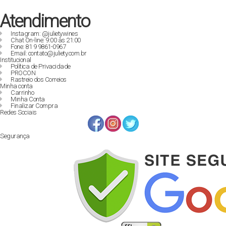
Atendimento
Instagram: @julietywines
Chat On-line: 9:00 às 21:00
Fone: 81 9 9861-0967
Email: contato@juliety.com.br
Institucional
Política de Privacidade
PROCON
Rastreio dos Correios
Minha conta
Carrinho
Minha Conta
Finalizar Compra
Redes Sociais
Segurança