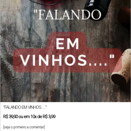
“FALANDO EM VINHOS…..”
R$
39,90
ou em
10x
de
R$ 3,99
[seja o primeiro a comentar]