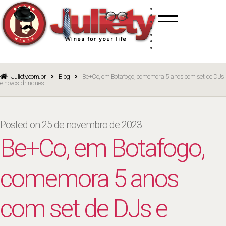
Skip
Skip
TINTO
to
to
BRANCO
navigation
content
ROSÉ
ESPUMANTE
PORTO
CURSOS
BLOG
CATÁLOGO
Juliety.com.br
Blog
Be+Co, em Botafogo, comemora 5 anos com set de DJs
e novos drinques
Posted on
25 de novembro de 2023
Be+Co, em Botafogo,
comemora 5 anos
com set de DJs e