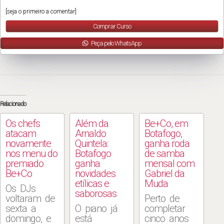
[seja o primeiro a comentar]
Comprar Curso
Peça pelo WhatsApp
Relacionado
Os chefs
Além da
Be+Co, em
atacam
Arnaldo
Botafogo,
novamente
Quintela:
ganha roda
nos menu do
Botafogo
de samba
premiado
ganha
mensal com
Be+Co
novidades
Gabriel da
etílicas e
Muda
Os DJs
saborosas
voltaram de
Perto de
sexta a
O piano já
completar
domingo, e
está
cinco anos