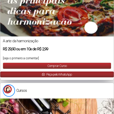
A arte da harmonização
R$
29,90
ou em
10x
de
R$ 2,99
[seja o primeiro a comentar]
Comprar Curso
Peça pelo WhatsApp
Cursos