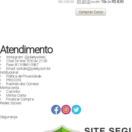
O
O
R$
129,90
R$
89,00
ou em
10x
de
R$ 8,90
preço
preço
original
atual
Comprar Curso
era:
é:
R$ 129,90.
R$ 89,00.
Atendimento
Instagram: @julietywines
Chat On-line: 9:00 às 21:00
Fone: 81 9 9861-0967
Email: contato@juliety.com.br
Institucional
Política de Privacidade
PROCON
Rastreio dos Correios
Minha conta
Carrinho
Minha Conta
Finalizar Compra
Redes Sociais
Segurança