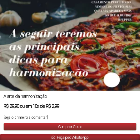
A arte da harmonização
R$
29,90
ou em
10x
de
R$ 2,99
[seja o primeiro a comentar]
Comprar Curso
Peça pelo WhatsApp