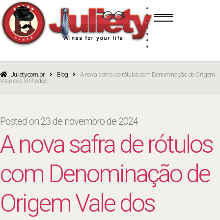
Skip
Skip
TINTO
to
to
BRANCO
navigation
content
ROSÉ
ESPUMANTE
PORTO
CURSOS
BLOG
CATÁLOGO
Juliety.com.br
Blog
A nova safra de rótulos com Denominação de Origem
Vale dos Vinhedos
Posted on
23 de novembro de 2024
A nova safra de rótulos
com Denominação de
Origem Vale dos