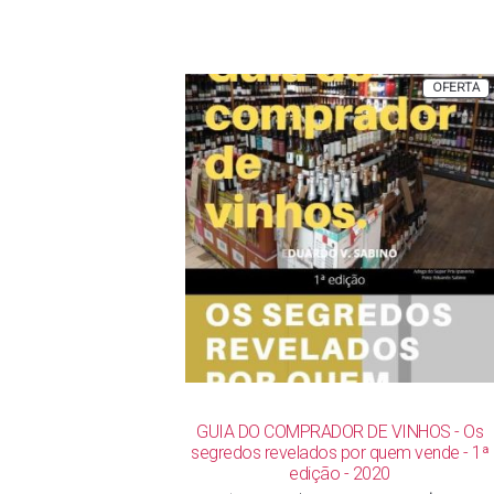
P
OFERTA
E
P
GUIA DO COMPRADOR DE VINHOS - Os
segredos revelados por quem vende - 1ª
edição - 2020