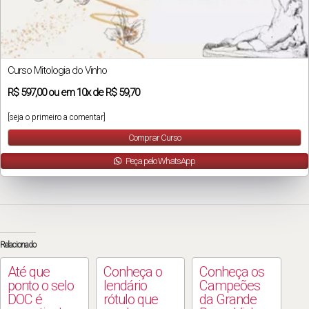
Curso Mitologia do Vinho
R$
597,00
ou em
10x
de
R$ 59,70
[seja o primeiro a comentar]
Comprar Curso
Peça pelo WhatsApp
Relacionado
Até que
Conheça o
Conheça os
ponto o selo
lendário
Campeões
DOC é
rótulo que
da Grande