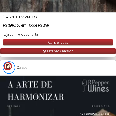
“FALANDO EM VINHOS…..”
R$
39,90
ou em
10x
de
R$ 3,99
[seja o primeiro a comentar]
Comprar Curso
Peça pelo WhatsApp
Cursos