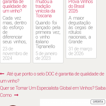
garantia de
mudou a
Prova Vinhos
qualidade de
tradição
do Brasil
um vinho?
vinícola da
2026
Toscana
Cada vez
A maior
mais, dentro
Quando foi
degustação
do esforço
lançado pela
às cegas de
de
primeira vez,
rótulos
diferenciar
o vinho
nacionais, a
seus vinhos,
italiano
Grande
os
Tignanello
Prova Vinhos
23 de
31 de março
produtores
provocou
do Brasil
novembro de
5 de janeiro
de 2026
destacam
uma
2026,
2024
de 2023
nos rótulos
verdadeira
divulgou a
uma sigla
revolução. A
lista dos
considerada
safra de
melhores
Navegação
Previous
Até que ponto o selo DOC é garantia de qualidade de
preciosa
estreia, 1971,
vinhos e
de
pelo
marcou uma
sucos de
post:
um vinho?
mercado:
nova era na
uva integrais
Post
Next
Quer se Tornar Um Especialista Global em Vinhos? Saiba
DOC,
Toscana em
do país, em
abreviação
que
61
post:
Como
para
produtores
categorias.
P
OFERTA
Denominação
passaram a
Realizado
E