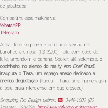
de jabuticaba.
Compartilhe essa matéria via:
WhatsAPP
Telegram
A ala doce surpreende com uma versão de
banoffee cremosa (R$ 32,00), feita com doce de
leite, amendoim e banana. Spoiler: até setembro,
o
cozinheiro, no elenco do reality
Iron Chef Brasil
,
inaugura o Tiara, um espaço anexo dedicado a
menus degustação
(Itacoa + Tiara, uma homenagem
à bela praia niteroiense em que cresceu).
Shopping Rio Design Leblon,
3449-1000 (80
lugares). 12h/23h.
http://www.bfw.group/itacoa-rio
.