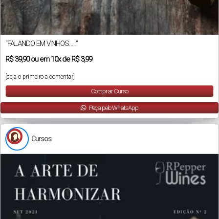
“FALANDO EM VINHOS…..”
R$
39,90
ou em
10x
de
R$ 3,99
[seja o primeiro a comentar]
Comprar Curso
Peça pelo WhatsApp
Cursos