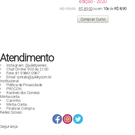
edição - 2020
O
O
R$
129,90
R$
89,00
ou em
10x
de
R$ 8,90
preço
preço
original
atual
Comprar Curso
era:
é:
R$ 129,90.
R$ 89,00.
Atendimento
Instagram: @julietywines
Chat On-line: 9:00 às 21:00
Fone: 81 9 9861-0967
Email: contato@juliety.com.br
Institucional
Política de Privacidade
PROCON
Rastreio dos Correios
Minha conta
Carrinho
Minha Conta
Finalizar Compra
Redes Sociais
Segurança