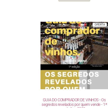
R$ 142,00.
R$ 119,00.
P
OFERTA
E
P
GUIA DO COMPRADOR DE VINHOS - Os
segredos revelados por quem vende - 1ª