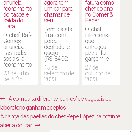
anuncia
agora tem
fatura como
fechamento
um bar para
chef do ano
do Itacoa e
chamar de
no Comer &
saída do
seu
Beber
Tiara
Tem batata
O chef
O chef Rafa
frita com
niteroiense,
Gomes
porco
que
anunciou
desfiado e
entregou
nas redes
queijo
pizza, foi
sociais o
(R$ 34,00;
garçom e
fechamento
foto),
pescador de
15 de
27 de
de seu
croquete de
salmão no
23 de julho
setembro de
outubro de
restaurante
leitão com
Alaska,
de 2025
2023
2023
Itacoa, que
barbecue
cozinhou em
funcionava
(R$ 12,00, a
seis
desde 2019
unidade),
continentes
Navegação
Previous
A comida tá diferente: ‘carnes’ de vegetais ou
no shopping
pastel de
e ocupou
de
Village Mall,
arraia
posição de
post:
laboratório ganham adeptos
e informou
(R$ 15,00) e
destaque
Post
Next
A dança das paellas do chef Pepe López na cozinha
que está
chope
em dois
deixando o
Brahma
templos da
post:
aberta do Izär
Grupo BFW,
garotinho
gastronomia