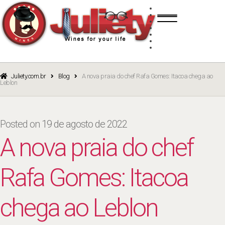
Skip
Skip
TINTO
to
to
BRANCO
navigation
content
ROSÉ
ESPUMANTE
PORTO
CURSOS
BLOG
CATÁLOGO
Juliety.com.br
Blog
A nova praia do chef Rafa Gomes: Itacoa chega ao
Leblon
Posted on
19 de agosto de 2022
A nova praia do chef
Rafa Gomes: Itacoa
chega ao Leblon